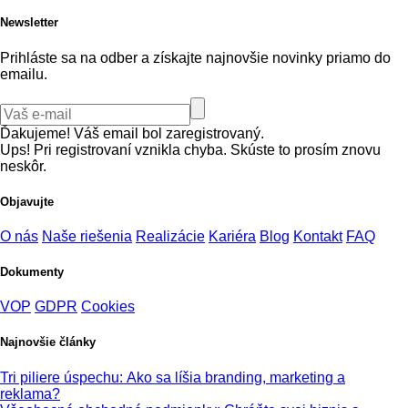
Newsletter
Prihláste sa na odber a získajte najnovšie novinky priamo do
emailu.
Ďakujeme! Váš email bol zaregistrovaný.
Ups! Pri registrovaní vznikla chyba. Skúste to prosím znovu
neskôr.
Objavujte
O nás
Naše riešenia
Realizácie
Kariéra
Blog
Kontakt
FAQ
Dokumenty
VOP
GDPR
Cookies
Najnovšie články
Tri piliere úspechu: Ako sa líšia branding, marketing a
reklama?