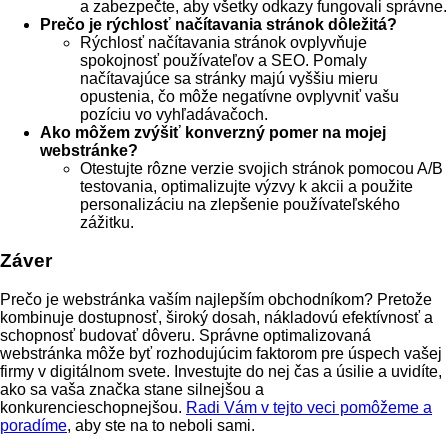
a zabezpečte, aby všetky odkazy fungovali správne.
Prečo je rýchlosť načítavania stránok dôležitá?
Rýchlosť načítavania stránok ovplyvňuje
spokojnosť používateľov a SEO. Pomaly
načítavajúce sa stránky majú vyššiu mieru
opustenia, čo môže negatívne ovplyvniť vašu
pozíciu vo vyhľadávačoch.
Ako môžem zvýšiť konverzný pomer na mojej
webstránke?
Otestujte rôzne verzie svojich stránok pomocou A/B
testovania, optimalizujte výzvy k akcii a použite
personalizáciu na zlepšenie používateľského
zážitku.
Záver
Prečo je webstránka vaším najlepším obchodníkom? Pretože
kombinuje dostupnosť, široký dosah, nákladovú efektívnosť a
schopnosť budovať dôveru. Správne optimalizovaná
webstránka môže byť rozhodujúcim faktorom pre úspech vašej
firmy v digitálnom svete. Investujte do nej čas a úsilie a uvidíte,
ako sa vaša značka stane silnejšou a
konkurencieschopnejšou.
Radi Vám v tejto veci pomôžeme a
poradíme
, aby ste na to neboli sami.