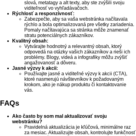
slová, metatagy a alt texty, aby ste zvýšili svoju
viditeľnosť vo vyhľadávačoch.
Rýchlosť a responzívnosť:
Zabezpečte, aby sa vaša webstránka načítavala
rýchlo a bola optimalizovaná pre všetky zariadenia.
Pomaly načítavajúca sa stránka môže znamenať
stratu potenciálnych zákazníkov.
Kvalitný obsah:
Vytvárajte hodnotný a relevantný obsah, ktorý
odpovedá na otázky vašich zákazníkov a rieši ich
problémy. Blogy, videá a infografiky môžu zvýšiť
angažovanosť a dôveru.
Jasné výzvy k akcii:
Používajte jasné a viditeľné výzvy k akcii (CTA),
ktoré nasmerujú návštevníkov k požadovaným
krokom, ako je nákup produktu či kontaktovanie
vás.
FAQs
Ako často by som mal aktualizovať svoju
webstránku?
Pravidelná aktualizácia je kľúčová, minimálne raz
za mesiac. Aktualizujte obsah, kontrolujte funkčnosť