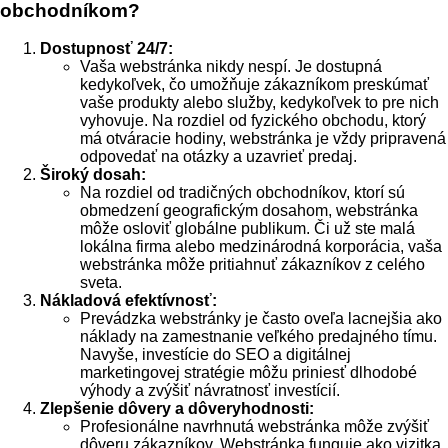
obchodníkom?
Dostupnosť 24/7:
Vaša webstránka nikdy nespí. Je dostupná
kedykoľvek, čo umožňuje zákazníkom preskúmať
vaše produkty alebo služby, kedykoľvek to pre nich
vyhovuje. Na rozdiel od fyzického obchodu, ktorý
má otváracie hodiny, webstránka je vždy pripravená
odpovedať na otázky a uzavrieť predaj.
Široký dosah:
Na rozdiel od tradičných obchodníkov, ktorí sú
obmedzení geografickým dosahom, webstránka
môže osloviť globálne publikum. Či už ste malá
lokálna firma alebo medzinárodná korporácia, vaša
webstránka môže pritiahnuť zákazníkov z celého
sveta.
Nákladová efektívnosť:
Prevádzka webstránky je často oveľa lacnejšia ako
náklady na zamestnanie veľkého predajného tímu.
Navyše, investície do SEO a digitálnej
marketingovej stratégie môžu priniesť dlhodobé
výhody a zvýšiť návratnosť investícií.
Zlepšenie dôvery a dôveryhodnosti:
Profesionálne navrhnutá webstránka môže zvýšiť
dôveru zákazníkov. Webstránka funguje ako vizitka