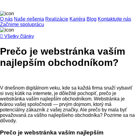
O nás
Naše riešenia
Realizácie
Kariéra
Blog
Kontaktujte nás
Začnime spoluprácu

Všetky články
Prečo je webstránka vaším
najlepším obchodníkom?
V dnešnom digitálnom veku, kde sa každá firma snaží vybaviť
si svoj kútik na internete, je dôležité pochopiť, prečo je
webstránka vaším najlepším obchodníkom. Webstránka je
tvárou vašej spoločnosti — prvým dojmom, ktorý má
potenciálny zákazník z vašej značky. Ale prečo by mala byť
považovaná za vášho najlepšieho obchodníka? Pozrime sa na
dôvody.
Prečo je webstránka vaším najlepším